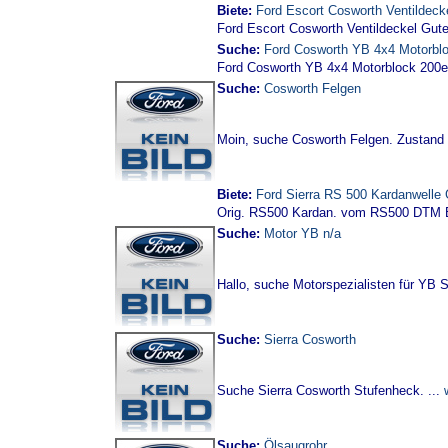
Biete:
Ford Escort Cosworth Ventildeck
Ford Escort Cosworth Ventildeckel Gute
Suche:
Ford Cosworth YB 4x4 Motorblo
Ford Cosworth YB 4x4 Motorblock 200e
Suche:
Cosworth Felgen
Moin, suche Cosworth Felgen. Zustand i
Biete:
Ford Sierra RS 500 Kardanwelle 
Orig. RS500 Kardan. vom RS500 DTM Egg
Suche:
Motor YB n/a
Hallo, suche Motorspezialisten für YB 
Suche:
Sierra Cosworth
Suche Sierra Cosworth Stufenheck. ...
Suche:
Ölsaugrohr