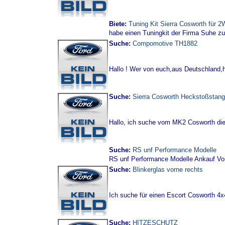
Biete:
Tuning Kit Sierra Cosworth für 
habe einen Tuningkit der Firma Suhe zu
Suche:
Compomotive TH1882
Hallo ! Wer von euch,aus Deutschland,
Suche:
Sierra Cosworth Heckstoßstange
Hallo, ich suche vom MK2 Cosworth die 
Suche:
RS unf Performance Modelle
RS unf Performance Modelle Ankauf Von
Suche:
Blinkerglas vorne rechts
Ich suche für einen Escort Cosworth 4x4
Suche:
HITZESCHUTZ