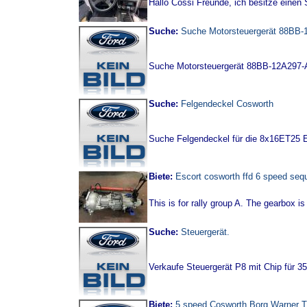
Hallo Cossi Freunde, ich besitze einen
Suche:
Suche Motorsteuergerät 88BB
Suche Motorsteuergerät 88BB-12A297-
Suche:
Felgendeckel Cosworth
Suche Felgendeckel für die 8x16ET25 E
Biete:
Escort cosworth ffd 6 speed seque
This is for rally group A. The gearbox i
Suche:
Steuergerät.
Verkaufe Steuergerät P8 mit Chip für 3
Biete:
5 speed Cosworth Borg Warner T