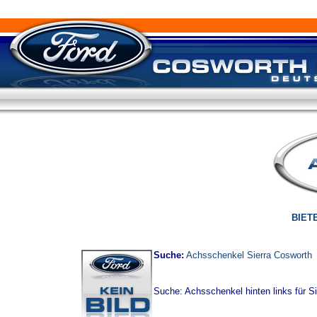
BIET
Suche:
Achsschenkel Sierra Cosworth
Suche: Achsschenkel hinten links für S