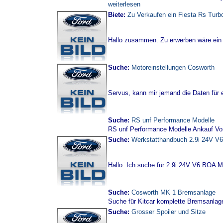
weiterlesen
Biete:
Zu Verkaufen ein Fiesta Rs Turb
Hallo zusammen. Zu erwerben wäre ein F
Suche:
Motoreinstellungen Cosworth
Servus, kann mir jemand die Daten für e
Suche:
RS unf Performance Modelle
RS unf Performance Modelle Ankauf Von
Suche:
Werkstatthandbuch 2.9i 24V V
Hallo. Ich suche für 2.9i 24V V6 BOA M
Suche:
Cosworth MK 1 Bremsanlage
Suche für Kitcar komplette Bremsanla
Suche:
Grosser Spoiler und Sitze