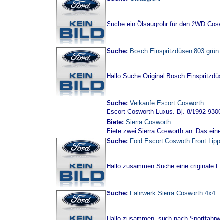
Suche ein Ölsaugrohr für den 2WD Cosw
Suche:
Bosch Einspritzdüsen 803 grün
Hallo Suche Original Bosch Einspritzd
Suche:
Verkaufe Escort Cosworth
Escort Cosworth Luxus. Bj. 8/1992 9300
Biete:
Sierra Cosworth
Biete zwei Sierra Cosworth an. Das eine 
Suche:
Ford Escort Coswoth Front Lipp
Hallo zusammen Suche eine originale F
Suche:
Fahrwerk Sierra Cosworth 4x4
Hallo zusammen, such nach Sportfahrwer