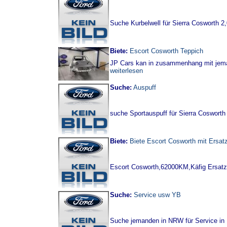
Suche Kurbelwell für Sierra Cosworth 2,
Biete:
Escort Cosworth Teppich
JP Cars kan in zusammenhang mit jeman
weiterlesen
Suche:
Auspuff
suche Sportauspuff für Sierra Cosworth
Biete:
Biete Escort Cosworth mit Ersatz
Escort Cosworth,62000KM,Käfig Ersatzt
Suche:
Service usw YB
Suche jemanden in NRW für Service in 