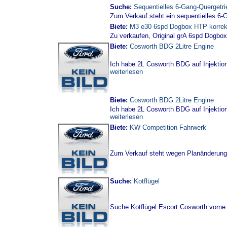
Suche:
Sequentielles 6-Gang-Quergetr
Zum Verkauf steht ein sequentielles 6-
Biete:
M3 e30 6spd Dogbox HTP korrek
Zu verkaufen, Original grA 6spd Dogb
Biete:
Cosworth BDG 2Litre Engine
Ich habe 2L Cosworth BDG auf Injektion
weiterlesen
Biete:
Cosworth BDG 2Litre Engine
Ich habe 2L Cosworth BDG auf Injektion
weiterlesen
Biete:
KW Competition Fahrwerk
Zum Verkauf steht wegen Planänderung 
Suche:
Kotflügel
Suche Kotflügel Escort Cosworth vorne 