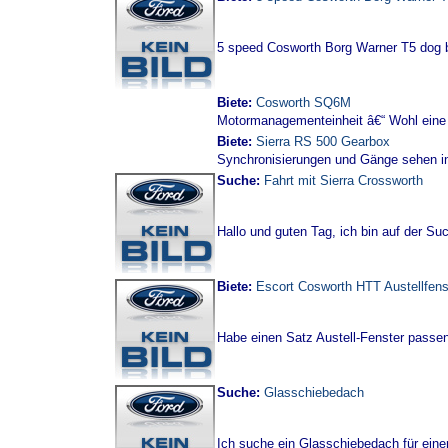
5 speed Cosworth Borg Warner T5 dog bo
Biete:
Cosworth SQ6M
Motormanagementeinheit â€“ Wohl eine d
Biete:
Sierra RS 500 Gearbox
Synchronisierungen und Gänge sehen in
Suche:
Fahrt mit Sierra Crossworth
Hallo und guten Tag, ich bin auf der Su
Biete:
Escort Cosworth HTT Austellfens
Habe einen Satz Austell-Fenster passe
Suche:
Glasschiebedach
Ich suche ein Glasschiebedach für eine