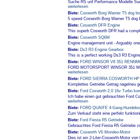
Suche RS unf Performance Modelle Suc
weiterlesen
Biete:
Cosworth Borg Warner T5 dog b
5 speed Cosworth Borg Warner T5 dog bo
Biete:
Cosworth DFR Engine
This superb Cosworth DFR had a complete
Biete:
Cosworth SQ6M
Engine management unit - Arguably one 
Biete:
Ds3 R3 Engine Gearbox
This is a perfect working Ds3 R3 Engine
Biete:
FORD WINSOR V8 351 RENN
FORD MOTORSPORT WINSOR 351 MOTOR. 
weiterlesen
Biete:
FORD SIERRA COSWORTH HP
Komplettes Getriebe Getrag nagelneu ge
Biete:
Ford Cosworth 2.0 16v Turbo kom
Ich habe einen gut gebrauchten Ford C
weiterlesen
Biete:
FORD QUAIFE 4-Gang-Hundebo
Zum Verkauf steht eine perfekt funkti
Biete:
Ford Fiesta R5 Getriebe
Gebrauchtes Ford Fiesta R5 Getriebe zu 
Biete:
Cosworth V6 Mondeo-Motor
Dies ist ein 2-Liter-Cosworth-Motor vo