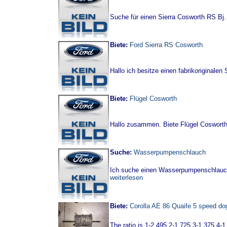
Suche für einen Sierra Cosworth RS Bj.
Biete:
Ford Sierra RS Cosworth
Hallo ich besitze einen fabrikoriginale
Biete:
Flügel Cosworth
Hallo zusammen. Biete Flügel Coswort
Suche:
Wasserpumpenschlauch
Ich suche einen Wasserpumpenschlauch
weiterlesen
Biete:
Corolla AE 86 Quaife 5 speed do
The ratio is 1-2.495 2-1,725 3-1.375 4-1.