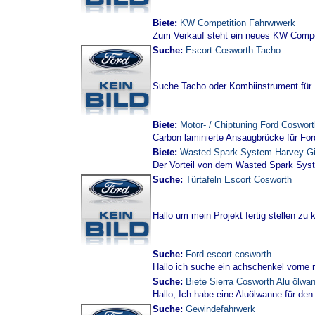
Biete:
KW Competition Fahrwrwerk
Zum Verkauf steht ein neues KW Compet
Suche:
Escort Cosworth Tacho
Suche Tacho oder Kombiinstrument für 
Biete:
Motor- / Chiptuning Ford Coswor
Carbon laminierte Ansaugbrücke für Fo
Biete:
Wasted Spark System Harvey G
Der Vorteil von dem Wasted Spark Syste
Suche:
Türtafeln Escort Cosworth
Hallo um mein Projekt fertig stellen zu
Suche:
Ford escort cosworth
Hallo ich suche ein achschenkel vorne r
Suche:
Biete Sierra Cosworth Alu ölw
Hallo, Ich habe eine Aluölwanne für de
Suche:
Gewindefahrwerk