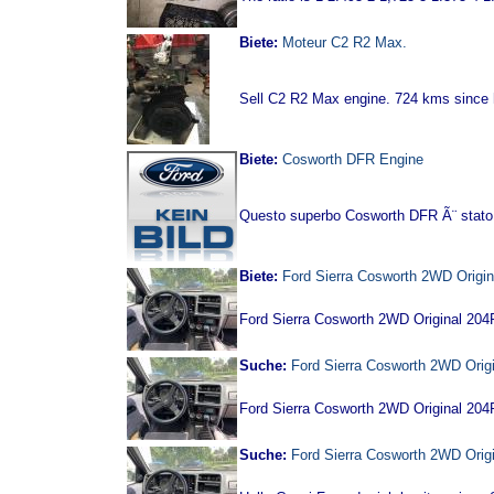
Biete:
Moteur C2 R2 Max.
Sell C2 R2 Max engine. 724 kms since h
Biete:
Cosworth DFR Engine
Questo superbo Cosworth DFR Ã¨ stato ri
Biete:
Ford Sierra Cosworth 2WD Origin
Ford Sierra Cosworth 2WD Original 204P
Suche:
Ford Sierra Cosworth 2WD Origi
Ford Sierra Cosworth 2WD Original 204P
Suche:
Ford Sierra Cosworth 2WD Origi