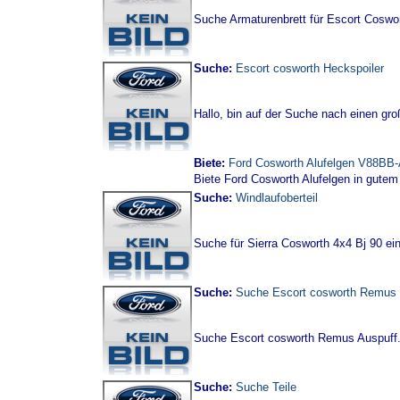
Suche Armaturenbrett für Escort Coswor
Suche:
Escort cosworth Heckspoiler
Hallo, bin auf der Suche nach einen gr
Biete:
Ford Cosworth Alufelgen V88BB
Biete Ford Cosworth Alufelgen in gute
Suche:
Windlaufoberteil
Suche für Sierra Cosworth 4x4 Bj 90 ein
Suche:
Suche Escort cosworth Remus 
Suche Escort cosworth Remus Auspuff.
Suche:
Suche Teile