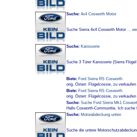
Suche:
4x4 Cosworth Motor
Suche Sierra 4x4 Cosworth Motor ...
we
Suche:
Karosserie
Suche 3 Türer Karosserie (Sierra Flüge
Biete:
Ford Sierra RS Cosworth
orig. Österr. Flügelcossie, zu verkauf
Biete:
Ford Sierra RS Cosworth
orig. Österr. Flügelcossie, zu verkaufe
Suche:
Suche Ford Sierra Mk1 Coswor
Hallo Cosworth-Communitie, Ich suche 
Suche:
Motorabdeckung unten
Suche die untere Motorschutzabdeckung