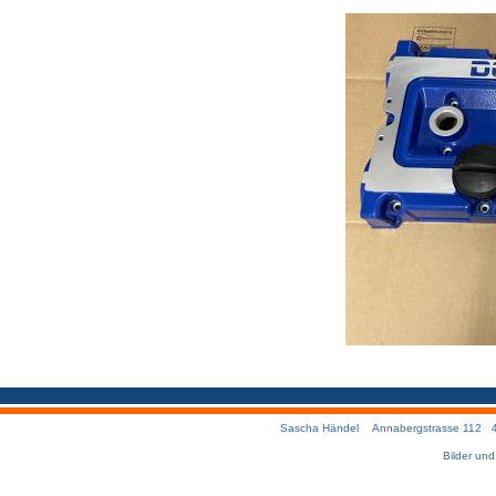
Sascha Händel Annabergstrasse 112 457
Bilder un