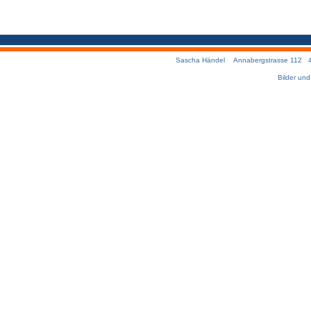
Sascha Händel Annabergstrasse 112 457
Bilder un