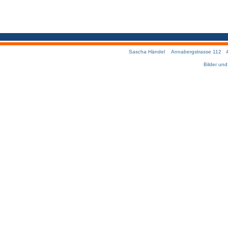
Sascha Händel Annabergstrasse 112 457
Bilder un