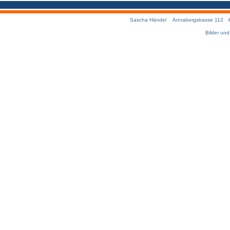
Sascha Händel Annabergstrasse 112 457
Bilder un