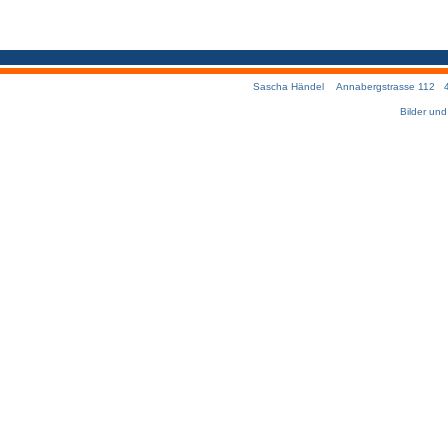
Sascha Händel Annabergstrasse 112 457
Bilder un